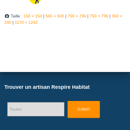
Taille :
150 × 150
|
565 × 600
|
750 × 796
|
750 × 796
|
360 ×
240
|
1170 × 1242
Trouver un artisan Respire Habitat