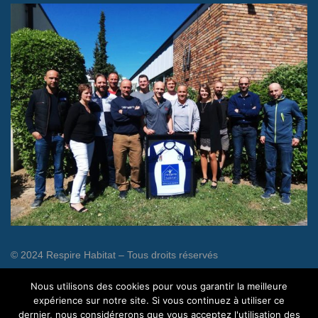
© 2024 Respire Habitat – Tous droits réservés
Conception et rédaction :
Aurore Bonaque Rédactrice Web
Nous utilisons des cookies pour vous garantir la meilleure
Freelance
expérience sur notre site. Si vous continuez à utiliser ce
dernier, nous considérerons que vous acceptez l'utilisation des
Plan du site
|
Mentions légales
|
CGU