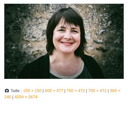
Taille :
150 × 150
|
600 × 377
|
750 × 472
|
750 × 472
|
360 ×
240
|
4254 × 2674